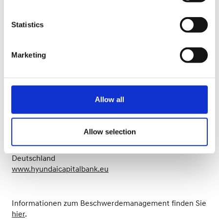
haben eine Änderung oder Meldung?
Statistics
Marketing
Unsere Anschrift
Allow all
HYUNDAI Finance
Geschäftsbereich der Hyundai Capital Bank Europe
GmbH
Allow selection
Europa-Allee 22
60327 Frankfurt am Main
Deutschland
www.hyundaicapitalbank.eu
Informationen zum Beschwerdemanagement finden Sie
hier
.