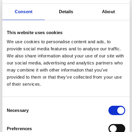
Ihre Nachricht an uns
Consent
Details
About
Wir freuen uns auf Ihre Nachricht! Um diese schnell
beantworten zu können, wählen Sie bitte einen
This website uses cookies
geeigneten Kontaktweg.
We use cookies to personalise content and ads, to
provide social media features and to analyse our traffic.
We also share information about your use of our site with
our social media, advertising and analytics partners who
Für Interessenten
may combine it with other information that you’ve
Sie interessieren sich für Produkte von Hyundai
provided to them or that they’ve collected from your use
Finance oder haben allgemein Fragen?
of their services.
Consent
Necessary
Selection
Für Bestandskunden
Sie sind Kunde von uns uns benötigen Unterlagen,
Preferences